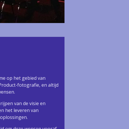
ame op het gebied van
Product-fotografie, en altijd
wensen.
rijpen van de visie en
 en het leveren van
e oplossingen.
eid om deze wensen vooraf