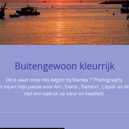
Buitengewoon kleurrijk
Dit is waar onze reis begint bij Stanley T Photography.
mij en mijn passie voor Art-, Event-, Fashion-, Liquid- en M
met een nadruk op kleur en kwaliteit.