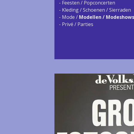
- Feesten / Popconcerten
- Kleding / Schoenen / Sierraden
- Mode /
Modellen / Modeshow
- Privé / Parties