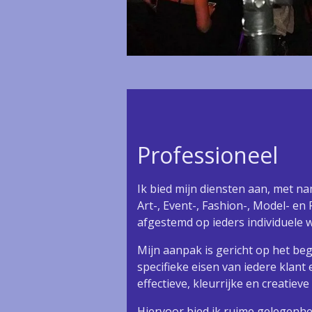
Professioneel
Ik bied mijn diensten aan, met n
Art-, Event-, Fashion-, Model- en 
afgestemd op ieders individuele 
Mijn aanpak is gericht op het beg
specifieke eisen van iedere klant
effectieve, kleurrijke en creatiev
Hiervoor bied ik ruime gelegenh