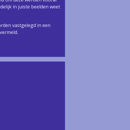
delijk in juiste beelden weet
orden vastgelegd in een
 vermeld.